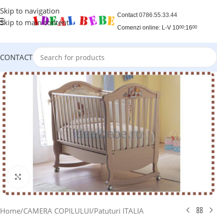
Skip to navigation
Contact
0786.55.33.44
Skip to main content
Comenzi online: L-V 10
:16
00
00
CONTACT
Click to enlarge
Home
/
CAMERA COPILULUI
/
Patuturi ITALIA