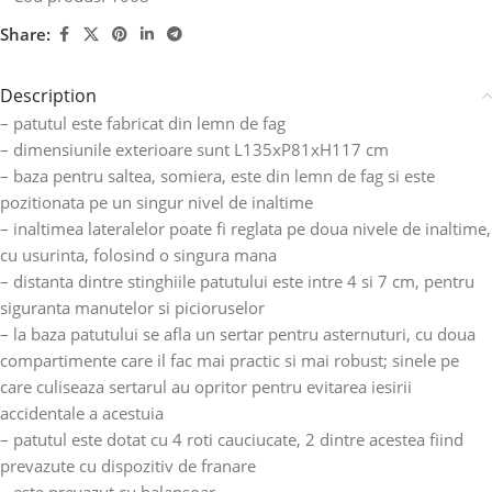
Share:
Description
– patutul este fabricat din lemn de fag
– dimensiunile exterioare sunt L135xP81xH117 cm
– baza pentru saltea, somiera, este din lemn de fag si este
pozitionata pe un singur nivel de inaltime
– inaltimea lateralelor poate fi reglata pe doua nivele de inaltime,
cu usurinta, folosind o singura mana
– distanta dintre stinghiile patutului este intre 4 si 7 cm, pentru
siguranta manutelor si picioruselor
– la baza patutului se afla un sertar pentru asternuturi, cu doua
compartimente care il fac mai practic si mai robust; sinele pe
care culiseaza sertarul au opritor pentru evitarea iesirii
accidentale a acestuia
– patutul este dotat cu 4 roti cauciucate, 2 dintre acestea fiind
prevazute cu dispozitiv de franare
– este prevazut cu balansoar