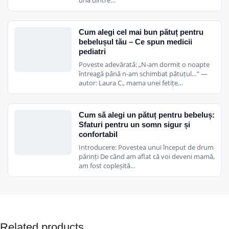
Cum alegi cel mai bun pătuț pentru
bebelușul tău – Ce spun medicii
pediatri
Poveste adevărată: „N-am dormit o noapte
întreagă până n-am schimbat pătuțul…” —
autor: Laura C., mama unei fetițe…
Cum să alegi un pătuț pentru bebeluș:
Sfaturi pentru un somn sigur și
confortabil
Introducere: Povestea unui început de drum
părinți De când am aflat că voi deveni mamă,
am fost copleșită…
Related products