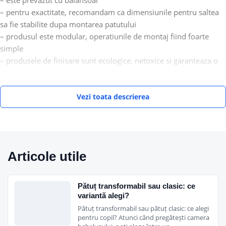
– pentru exactitate, recomandam ca dimensiunile pentru saltea
sa fie stabilite dupa montarea patutului
– produsul este modular, operatiunile de montaj fiind foarte
simple
– produsele de finisare sunt ecologice, netoxice si garanteaza o
acoperire omogena si rezistenta
Vezi toata descrierea
Articole utile
Pătuț transformabil sau clasic: ce
variantă alegi?
Pătuț transformabil sau pătuț clasic: ce alegi
pentru copil? Atunci când pregătești camera