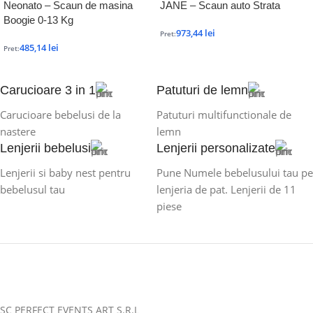
Neonato – Scaun de masina
JANE – Scaun auto Strata
Boogie 0-13 Kg
973,44
lei
Pret:
485,14
lei
Pret:
Carucioare 3 in 1
Patuturi de lemn
Carucioare bebelusi de la
Patuturi multifunctionale de
nastere
lemn
Lenjerii bebelusi
Lenjerii personalizate
Lenjerii si baby nest pentru
Pune Numele bebelusului tau pe
bebelusul tau
lenjeria de pat. Lenjerii de 11
piese
SC PERFECT EVENTS ART S.R.L