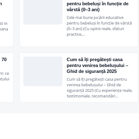
n
pentru bebeluși în funcție de
vârstă (0–3 ani)
Cele mai bune jucării educative
pentru bebeluși în funcție de vârstă
st in
(0–3 ani) (Cu opinii reale, sfaturi
Ioana
practice,…
× 70
Cum să îți pregătești casa
pentru venirea bebelușului –
Ghid de siguranță 2025
m: ce
țului
Cum să îți pregătești casa pentru
venirea bebelușului – Ghid de
siguranță 2025 (Cu experiențe reale,
testimoniale, recomandări…