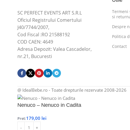
Utile
Termeni s
SC PERFECT EVENTS ART S.R.L
si return
Oficiul Registrului Comertului
Despre n
J40/7744/2007,
Cod Fiscal :RO 21588192
Politica 
COD CAEN: 4649
Contact
Adresa Depozit: Valea Cascadelor,
nr.21, Bucuresti
@ IdealBebe.ro - Toate drepturile rezervate 2008-2026
Nenuco – Nenuco in Cadita
179,00
lei
Pret: