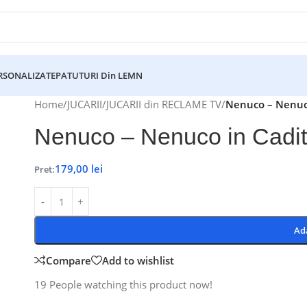
ERSONALIZATE
PATUTURI Din LEMN
Home
/
JUCARII
/
JUCARII din RECLAME TV
/
Nenuco – Nenuc
Nenuco – Nenuco in Cadi
179,00
lei
Pret:
Ad
Compare
Add to wishlist
19
People watching this product now!