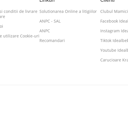
Linkuri
Clienti
i conditii de livrare
Solutionarea Online a litigiilor
Clubul Mamici
are
ANPC - SAL
Facebook Idea
oi
ANPC
Instagram Ide
de utilizare Cookie-uri
Recomandari
Tiktok Idealbe
Youtube Ideal
Carucioare K