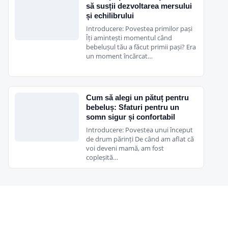
să susții dezvoltarea mersului
și echilibrului
Introducere: Povestea primilor pași
Îți amintești momentul când
bebelușul tău a făcut primii pași? Era
un moment încărcat…
Cum să alegi un pătuț pentru
bebeluș: Sfaturi pentru un
somn sigur și confortabil
Introducere: Povestea unui început
de drum părinți De când am aflat că
voi deveni mamă, am fost
copleșită…