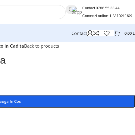
Contact
0786.55.33.44
Comenzi online: L-V 10
:16
00
00
Contact
0,00
L
o in Cadita
Back to products
ta
auga In Cos