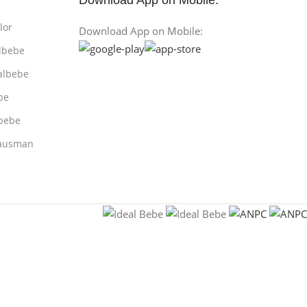
Download App on Mobile:
lor
Download App on Mobile:
lbebe
albebe
be
bebe
rausman