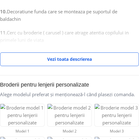
10.
Decoratiune funda care se monteaza pe suportul de
baldachin
11.
Cerc cu broderie ( carusel ) care atrage atentia copilului in
primele luni de viata
–
Bumbac Satinat 100%
, clasa I
Vezi toata descrierea
– Materiale anti-alergice foarte fine si delicate la atingere
ATENTIE !! BRODERIA SE POATE FACE PE ORICE CULOARE SI SE
Broderii pentru lenjerii personalizate
POATE PERSONALIZA IN FUNCTIE DE CERINTA DVS.
Alege modelul preferat și menționează-l când plasezi comanda.
Dupa plasarea comenzii clientii vor fi contactati cu privire la
datele necesare personalizarii.
Laterala protectoare decorata cu o broderie si volan elegant pe
margine, necesara pentru protectia si siguranta copilului in caz
Model 1
Model 2
Model 3
ca acesta se loveste de marginile patutului .