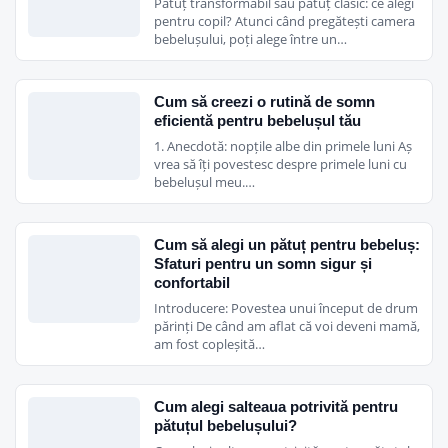
Pătuț transformabil sau pătuț clasic: ce alegi
pentru copil? Atunci când pregătești camera
bebelușului, poți alege între un…
Cum să creezi o rutină de somn
eficientă pentru bebelușul tău
1. Anecdotă: nopțile albe din primele luni Aș
vrea să îți povestesc despre primele luni cu
bebelușul meu.…
Cum să alegi un pătuț pentru bebeluș:
Sfaturi pentru un somn sigur și
confortabil
Introducere: Povestea unui început de drum
părinți De când am aflat că voi deveni mamă,
am fost copleșită…
Cum alegi salteaua potrivită pentru
pătuțul bebelușului?