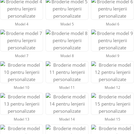
Lenjeria pentru patut PEPPIbambini este realizata din cele mai
bune materiale cu o tesatura de 300g/m2 .
Model 4
Model 5
Model 6
Utilizarea unei inalte calitati a lenjeriei pastreaza elasticitatea
initiala ,forma si proprietatile.
Lenjeria de pat PEPPIbambini este confectionata din cele mai
Model 7
Model 8
Model 9
bine materiale clasa I, are toate certificatele necesare pentru
tesaturi Oko-Tex Standard 100 / Tuv;
Se poate spala la masina de spalat la 30 de grade; fara stoarcere.
Model 10
Model 11
Model 12
Model 13
Model 14
Model 15