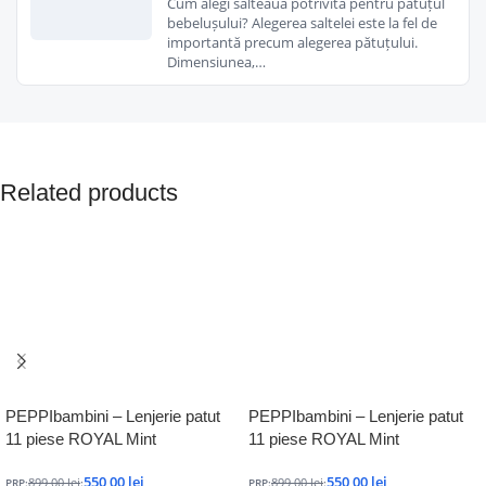
Cum alegi salteaua potrivită pentru pătuțul
bebelușului? Alegerea saltelei este la fel de
importantă precum alegerea pătuțului.
Dimensiunea,…
Related products
PEPPIbambini – Lenjerie patut
PEPPIbambini – Lenjerie patut
11 piese ROYAL Mint
11 piese ROYAL Mint
550,00
lei
550,00
lei
899,00
lei
899,00
lei
PRP:
:
PRP:
: