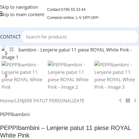
Skip to navigation
Contact
0786.55.33.44
Skip to main content
Comenzi online: L-V 10
:16
00
00
CONTACT
Click to enlarge
Home
/
LENJERII PATUT PERSONALIZATE
PEPPIbambini
PEPPIbambini – Lenjerie patut 11 piese ROYAL
White Pink