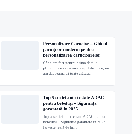
er.
u arta si muzica. Produsele au evoluat de-a lungul timpului, insa fara
Personalizare Carucior – Ghidul
părinților moderni pentru
personalizarea cărucioarelor
a, limbaj, forme, elemente din natura, iar bebelusii adora sa descopere
Când am fost pentru prima dată la
plimbare cu căruciorul copilului meu, mi-
am dat seama că toate arătau…
juta pe bebelusi la stimularea vizuala si tactila. Toate aceste
Top 5 scoici auto testate ADAC
pentru bebeluși – Siguranță
garantată în 2025
Top 5 scoici auto testate ADAC pentru
bebeluși – Siguranță garantată în 2025
Poveste reală de la…