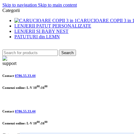
Skip to navigation
Skip to main content
Categorii
CARUCIOARE COPII 3 in 
LENJERII PATUT PERSONALIZATE
LENJERII SI BABY NEST
PATUTURI din LEMN
Search
Contact
0786.55.33.44
00
00
Comenzi online: L-V 10
:16
Contact
0786.55.33.44
00
00
Comenzi online: L-V 10
:16