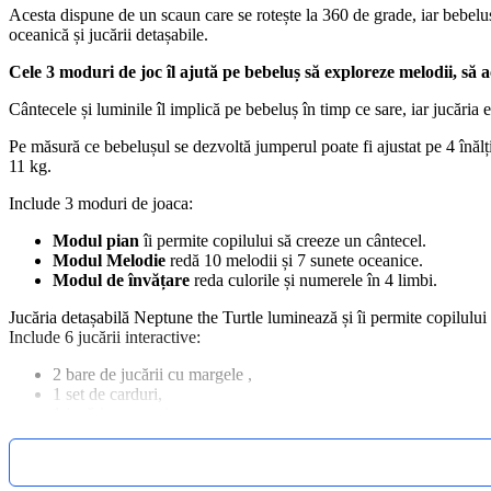
Acesta dispune de un scaun care se rotește la 360 de grade, iar bebeluș
oceanică și jucării detașabile.
Cele 3 moduri de joc îl ajută pe bebeluș să exploreze melodii, să a
Cântecele și luminile îl implică pe bebeluș în timp ce sare, iar jucăria 
Pe măsură ce bebelușul se dezvoltă jumperul poate fi ajustat pe 4 înălți
11 kg.
Include 3 moduri de joaca:
Modul pian
îi permite copilului să creeze un cântecel.
Modul Melodie
redă 10 melodii și 7 sunete oceanice.
Modul de învățare
reda culorile și numerele în 4 limbi.
Jucăria detașabilă Neptune the Turtle luminează și îi permite copilului 
Include 6 jucării interactive:
2 bare de jucării cu margele ,
1 set de carduri,
1 jucărie cu pestisor,
1 bilă cu crab și o jucărie electronică Neptune the Turtle.
Instrucțiuni și îngrijire