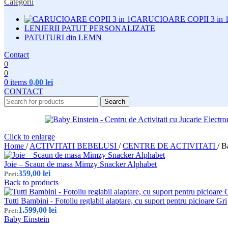
Categorii
CARUCIOARE COPII 3 in 
LENJERII PATUT PERSONALIZATE
PATUTURI din LEMN
Contact
0
0
0
items
0,00
lei
CONTACT
Search
Click to enlarge
Home
/
ACTIVITATI BEBELUSI
/
CENTRE DE ACTIVITATI
/
Ba
Joie – Scaun de masa Mimzy Snacker Alphabet
359,00
lei
Pret:
Back to products
Tutti Bambini - Fotoliu reglabil alaptare, cu suport pentru picioare Gri
1.599,00
lei
Pret:
Baby Einstein