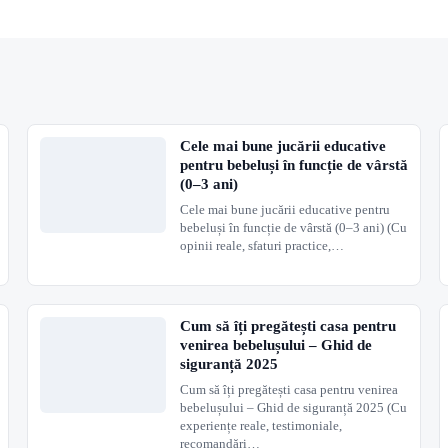
n apă rece. Utilizați un ciclu de spălare blând, fără înălbitor. Uscați la a
a aer. Nu scufundați în apă.
t.
ambitioasa si-a propus sa ii transmita bebelusului ei dragostea sa pentr
Cele mai bune jucării educative
pentru bebeluși în funcție de vârstă
(0–3 ani)
ucarie Baby Einstein dezvolta o combinatie unica de obiecte, muzica, art
Cele mai bune jucării educative pentru
bebeluși în funcție de vârstă (0–3 ani) (Cu
opinii reale, sfaturi practice,…
tive, iar imaginile viu colorate si texturile diferite ale jucariilor ii vor a
u primii ani de viata ai micutului.
Cum să îți pregătești casa pentru
venirea bebelușului – Ghid de
siguranță 2025
Cum să îți pregătești casa pentru venirea
bebelușului – Ghid de siguranță 2025 (Cu
experiențe reale, testimoniale,
recomandări…