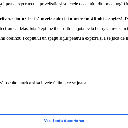
ul poate experimenta priveliștile și sunetele oceanului din orice unghi 
ctiveze simțurile și să învețe culori și numere în 4 limbi – engleză, 
electronică detașabilă Neptune the Turtle îl ajută pe bebeluș să invete în 
mi oferindu-i copilului un spațiu sigur pentru a explora și a se juca de 
să asculte muzica și sa invete în timp ce se joaca.
Vezi toata descrierea