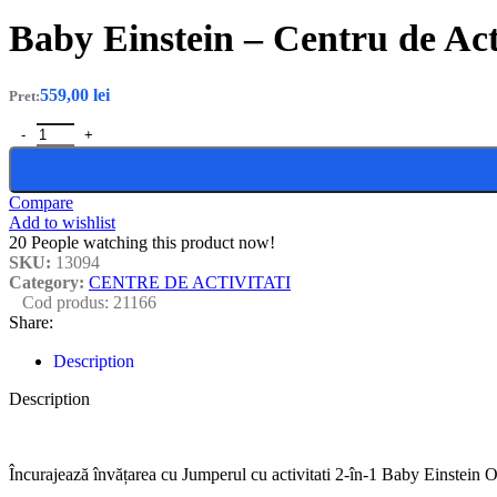
Baby Einstein – Centru de Acti
559,00
lei
Pret:
Baby Einstein - Centru de Activitati cu Jucarie Electronica Curiosity 
Compare
Add to wishlist
20
People watching this product now!
SKU:
13094
Category:
CENTRE DE ACTIVITATI
Cod produs:
21166
Share:
Description
Description
Încurajează învățarea cu Jumperul cu activitati 2-în-1 Baby Einstein