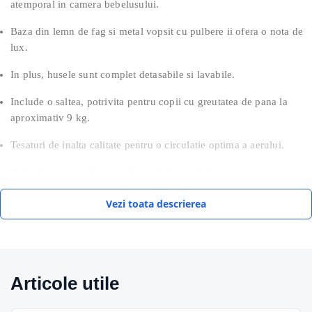
atemporal in camera bebelusului.
Baza din lemn de fag si metal vopsit cu pulbere ii ofera o nota de
lux.
In plus, husele sunt complet detasabile si lavabile.
Include o saltea, potrivita pentru copii cu greutatea de pana la
aproximativ 9 kg.
Tesaturi de inalta calitate pentru o circulatie optima a aerului.
Cadru de inalta calitate cu baza din lemn de fag.
Certificat conform standardului DIN EN 1130:2019 + AC:2020.
Vezi toata descrierea
Compania BabyGo a fost infiintata in 2002 in orasul german Rheda-
Wiedenbrück. Cea mai mare prioritate a companiei este producerea
Articole utile
de produse sigure atat pentru copii, cat si pentru parinti. BabyGo se
concentreaza, de asemenea, pe functionalitatea combinata cu preturi