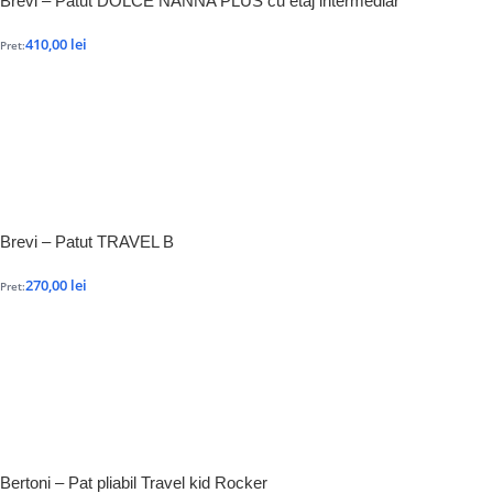
Brevi – Patut DOLCE NANNA PLUS cu etaj intermediar
410,00
lei
Pret:
Brevi – Patut TRAVEL B
270,00
lei
Pret:
Bertoni – Pat pliabil Travel kid Rocker