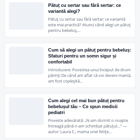
Pătuț cu sertar sau fără sertar: ce
variantă alegi?
Pătuț cu sertar sau fără sertar: ce variantă
este mai practică? Atunci când alegi un pătuț
pentru bebeluș,…
Cum să alegi un pătuț pentru bebeluș:
Sfaturi pentru un somn sigur și
confortabil
Introducere: Povestea unui început de drum
părinți De când am aflat că voi deveni mamă,
am fost copleșită…
Cum alegi cel mai bun pătuț pentru
bebelușul tău – Ce spun medicii
pediatri
Poveste adevărată: „N-am dormit o noapte
întreagă până n-am schimbat pătuțul…” —
autor: Laura C., mama unei fetițe…