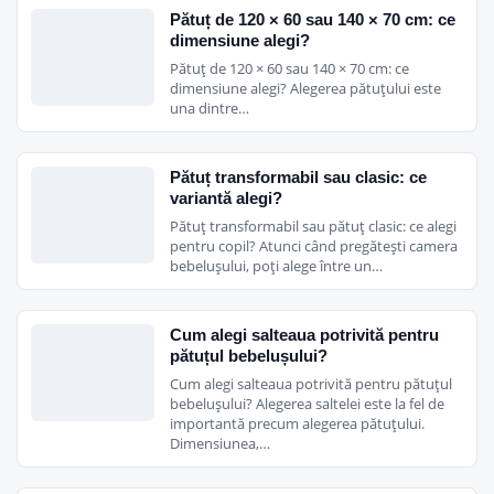
accesibile.
Pătuț de 120 × 60 sau 140 × 70 cm: ce
dimensiune alegi?
Pătuț de 120 × 60 sau 140 × 70 cm: ce
dimensiune alegi? Alegerea pătuțului este
Specificatii:
una dintre…
Pătuț transformabil sau clasic: ce
Dimensiuni:
86 x 50 x 72 cm (L x l x H)
variantă alegi?
Pătuț transformabil sau pătuț clasic: ce alegi
pentru copil? Atunci când pregătești camera
bebelușului, poți alege între un…
Greutate: 6.3 kg
Cum alegi salteaua potrivită pentru
pătuțul bebelușului?
Greutate maxima admisa: 9 kg
Cum alegi salteaua potrivită pentru pătuțul
bebelușului? Alegerea saltelei este la fel de
importantă precum alegerea pătuțului.
Dimensiunea,…
Certificat
conform standardului DIN EN 1130:2019 + AC:2020.