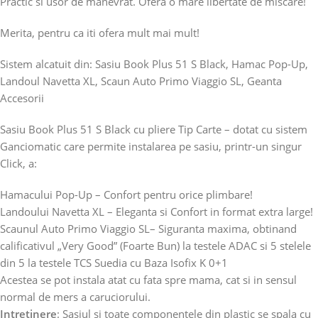
Practic si usor de manevrat. Ofera o mare libertate de miscare!
Merita, pentru ca iti ofera mult mai mult!
Sistem alcatuit din: Sasiu Book Plus 51 S Black, Hamac Pop-Up,
Landoul Navetta XL, Scaun Auto Primo Viaggio SL, Geanta
Accesorii
Sasiu Book Plus 51 S Black cu pliere Tip Carte – dotat cu sistem
Ganciomatic care permite instalarea pe sasiu, printr-un singur
Click, a:
Hamacului Pop-Up – Confort pentru orice plimbare!
Landoului Navetta XL – Eleganta si Confort in format extra large!
Scaunul Auto Primo Viaggio SL– Siguranta maxima, obtinand
calificativul „Very Good” (Foarte Bun) la testele ADAC si 5 stelele
din 5 la testele TCS Suedia cu Baza Isofix K 0+1
Acestea se pot instala atat cu fata spre mama, cat si in sensul
normal de mers a caruciorului.
Intretinere
: Sasiul si toate componentele din plastic se spala cu