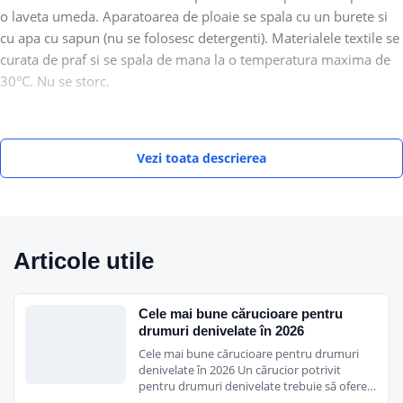
o laveta umeda. Aparatoarea de ploaie se spala cu un burete si
cu apa cu sapun (nu se folosesc detergenti). Materialele textile se
curata de praf si se spala de mana la o temperatura maxima de
30°C. Nu se storc.
Caracteristici Carucior 3 in 1 Book Plus 51 S:
Vezi toata descrierea
Sasiu Book Plus 51 S Black
Conform cu Norma Europeana EN 1888;
• Mecanism De Pliere usor, Tip Carte, cu o singura mana;
• Usor – Sasiul din aluminiu cantareste 8.5 kg;
Articole utile
• Compact – caruciorul se pliaza printr-o singura apasare a
sistemului centralizat pe manerul pozitionat posterior
hamacului;
Cele mai bune cărucioare pentru
• Simplu De Transportat si Depozitat – cand este pliat, se sustine
drumuri denivelate în 2026
singur si poate fi deplasat ca un troler;
Cele mai bune cărucioare pentru drumuri
denivelate în 2026 Un cărucior potrivit
• Igienic – datorita sistemului de pliere, hamacul caruciorului nu
pentru drumuri denivelate trebuie să ofere…
atinge pamantul/ podeaua, ramanand intotdeauna curat;