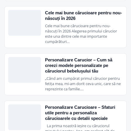
• Manevrare Fara Efort, cu o singura mana – rotile din cauciuc (ø
18-25 cm) siliconat, dotate cu suspensii, se pot roti la 360º.
Cele mai bune cărucioare pentru nou-
Incorporate cu 12 rulmenti cu bile, confera rezistenta in cazul
născuți în 2026
deplasarilor pe teren denivelat si o usurinta in manevrabilitate cu
Cele mai bune cărucioare pentru nou-
născuți în 2026 Alegerea primului cărucior
30% mai buna decat in cazul altor tipuri de roti. Rotile anterioare
este una dintre cele mai importante
sunt fixe/pivotante, rotile posterioare sunt prevazute cu frana
cumpărături…
centralizata;
• Practic – Maner-Bara rezistent si solid, reglabil in inaltime,
invelit in piele ecologica;
Personalizare Carucior – Cum să
creezi modele personalizate pe
• Cos Pentru Accesorii – amplu si practic, cu deschidere deosebit
căruciorul bebelușului tău
de facila datorita sistemului incorporat in cadrul cosului (pana la
„Când am cumpărat primul cărucior pentru
5 kg);
fetița mea, mi-am dorit ceva unic, care să ne
• Treapta antiderapanta, pentru depasirea obstacolelor;
reprezinte ca familie.…
Roti prevazute cu striatii antiderapante;
Dimensiuni
: 93 x 51 x 106 cm – deschis; 85 x 51 x 35 cm- pliat
Personalizare Carucioare – Sfaturi
(sasiu)
utile pentru a personaliza
Greutate
: 8.5 kg (sasiu)
cărucioarele cu detalii speciale
La prima noastră ieșire cu căruciorul
Hamac Pop-Up
micuțului nostru, Ana, am realizat cât de