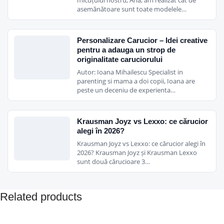
asemănătoare sunt toate modelele…
Recomandat de la nastere pana la 15 kg (0-3 ani);
• Spatar reglabil in 4 pozitii (cu inclinare mai mare de 150º) si
Personalizare Carucior – Idei creative
suport de picioare reglabil in 2 pozitii;
pentru a adauga un strop de
• Centura de siguranta in 5 puncte;
originalitate caruciorului
• Bara de protectie detasabila, care se deschide/inchide, invelita
Autor: Ioana Mihailescu Specialist in
cu piele ecologica;
parenting si mama a doi copii, Ioana are
peste un deceniu de experienta…
• Capotina se transforma in parasolar datorita fermoarului care ii
permite sa fie asezata in pozitia dorita;
• Pe capotina se pot prinde jucariile preferate ale copilului tau.
Krausman Joyz vs Lexxo: ce cărucior
Aceasta are inclusa o plasa pentru insecte care poate fi acoperita;
alegi în 2026?
• Material moale, rezistent la uzura.
Krausman Joyz vs Lexxo: ce cărucior alegi în
Accesorii Hamac (se achizitioneaza separat):
2026? Krausman Joyz și Krausman Lexxo
sunt două cărucioare 3…
Aparatoare Insecte
Kit Baby Cushion
Related products
Dimensiuni
: 93 x 106 x 51 cm – deschis ; 85 x 51 x 35 cm – pliat