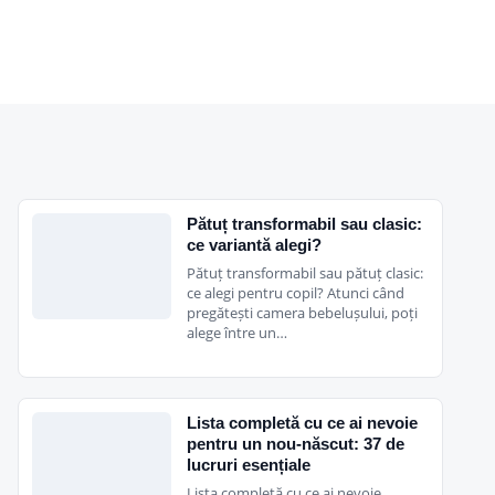
Pătuț transformabil sau clasic:
ce variantă alegi?
Pătuț transformabil sau pătuț clasic:
ce alegi pentru copil? Atunci când
pregătești camera bebelușului, poți
alege între un…
Lista completă cu ce ai nevoie
pentru un nou-născut: 37 de
lucruri esențiale
Lista completă cu ce ai nevoie