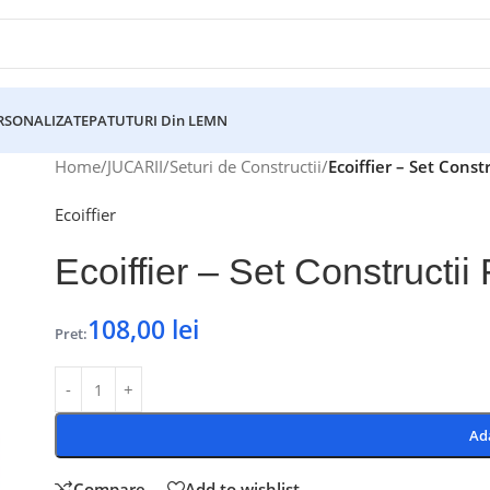
ERSONALIZATE
PATUTURI Din LEMN
Home
/
JUCARII
/
Seturi de Constructii
/
Ecoiffier – Set Const
Ecoiffier
Ecoiffier – Set Constructi
108,00
lei
Pret:
Ad
Compare
Add to wishlist