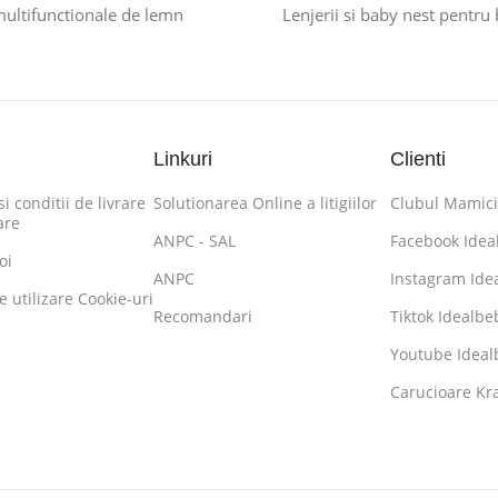
multifunctionale de lemn
Lenjerii si baby nest pentru
Linkuri
Clienti
i conditii de livrare
Solutionarea Online a litigiilor
Clubul Mamici
are
ANPC - SAL
Facebook Idea
oi
ANPC
Instagram Ide
de utilizare Cookie-uri
Recomandari
Tiktok Idealbe
Youtube Ideal
Carucioare K