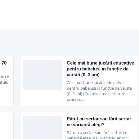
× 70
Cele mai bune jucării educative
pentru bebeluși în funcție de
vârstă (0–3 ani)
m: ce
țului
Cele mai bune jucării educative
pentru bebeluși în funcție de vârstă
(0–3 ani) (Cu opinii reale, sfaturi
practice,…
Pătuț cu sertar sau fără sertar:
ce variantă alegi?
Pătuț cu sertar sau fără sertar: ce
variantă este mai practică? Atunci