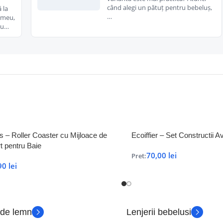
când alegi un pătuț pentru bebeluș,
 la
…
i meu,
au…
s – Roller Coaster cu Mijloace de
Ecoiffier – Set Constructii 
t pentru Baie
70,00
lei
Pret:
90
lei
 de lemn
Lenjerii bebelusi