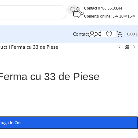
Contact
0786.55.33.44
Comenzi online: L-V 10
:16
00
00
Contact
0,00
L
ructii Ferma cu 33 de Piese
i Ferma cu 33 de Piese
auga In Cos