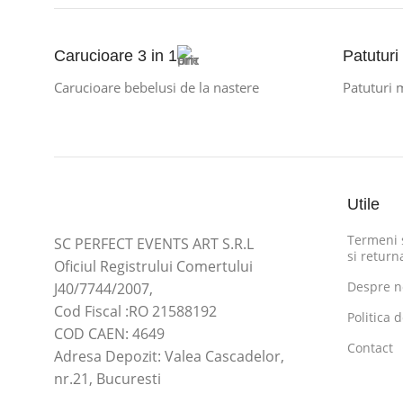
Carucioare 3 in 1
Patuturi
Carucioare bebelusi de la nastere
Patuturi 
Utile
Termeni s
SC PERFECT EVENTS ART S.R.L
si return
Oficiul Registrului Comertului
Despre n
J40/7744/2007,
Cod Fiscal :RO 21588192
Politica 
COD CAEN: 4649
Contact
Adresa Depozit: Valea Cascadelor,
nr.21, Bucuresti