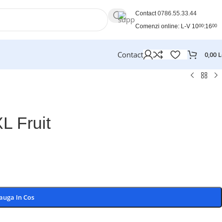
Contact
0786.55.33.44
Comenzi online: L-V 10
:16
00
00
Contact
0,00
L
L Fruit
auga In Cos