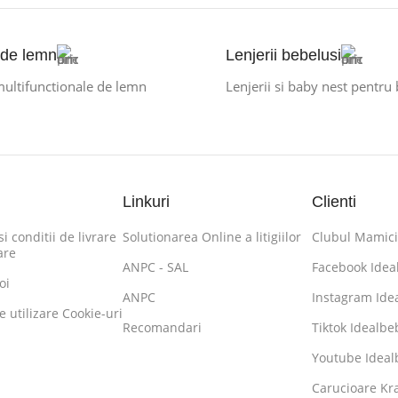
 de lemn
Lenjerii bebelusi
multifunctionale de lemn
Lenjerii si baby nest pentru
Linkuri
Clienti
i conditii de livrare
Solutionarea Online a litigiilor
Clubul Mamici
are
ANPC - SAL
Facebook Idea
oi
ANPC
Instagram Ide
de utilizare Cookie-uri
Recomandari
Tiktok Idealbe
Youtube Ideal
Carucioare K