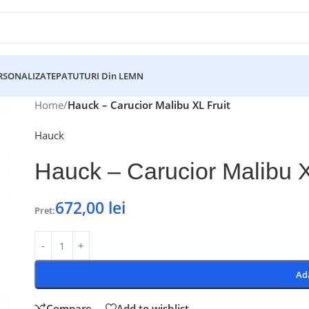
ERSONALIZATE
PATUTURI Din LEMN
Home
/
Hauck – Carucior Malibu XL Fruit
Hauck
Hauck – Carucior Malibu X
672,00
lei
Pret:
Ad
Compare
Add to wishlist