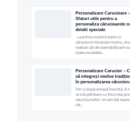
Personalizare Carucioare 
Sfaturi utile pentru a
personaliza cărucioarele c
detalii speciale
La prima noastră ieșire cu
căruciorul micuțului nostru, An
realizat cât de asemănătoare s
toate modelele…
Personalizare Carucior – 
să integrezi motive tradiți
în personalizarea cărucioru
Într-o după-amiază însorită, în 
ce mă plimbam cu fiica mea pri
satul bunicilor, mi-am dat seam
cât…