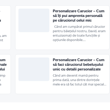
–
Personalizare Carucior – Cum
să îți pui amprenta personală
u
pe căruciorul celui mic
Când am cumpărat primul cărucior
pentru băiețelul nostru, David, eram
entuziasmați de toate funcțiile și
a, am
opțiunile disponibile.…
unt
Cum
Personalizare Carucior – Cum
onale
să faci căruciorul bebelușului
lui
unic cu detalii personalizate
timp
Când am devenit mamă pentru
n
prima dată, una dintre dorințele
a
mele era să fac totul cât mai special…