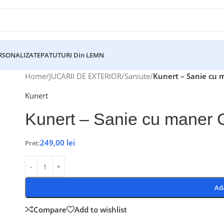
ERSONALIZATE
PATUTURI Din LEMN
Home
/
JUCARII DE EXTERIOR
/
Saniute
/
Kunert – Sanie cu 
Kunert
Kunert – Sanie cu maner 
249,00
lei
Pret:
Ad
Compare
Add to wishlist