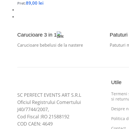
89,00
lei
Pret:
Carucioare 3 in 1
Patuturi
Carucioare bebelusi de la nastere
Patuturi 
Utile
Termeni s
SC PERFECT EVENTS ART S.R.L
si return
Oficiul Registrului Comertului
Despre n
J40/7744/2007,
Cod Fiscal :RO 21588192
Politica 
COD CAEN: 4649
Contact