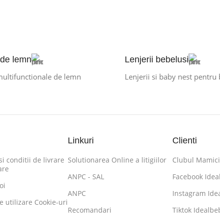
 de lemn
Lenjerii bebelusi
multifunctionale de lemn
Lenjerii si baby nest pentru
Linkuri
Clienti
i conditii de livrare
Solutionarea Online a litigiilor
Clubul Mamici
are
ANPC - SAL
Facebook Idea
oi
ANPC
Instagram Ide
de utilizare Cookie-uri
Recomandari
Tiktok Idealbe