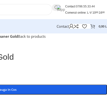
Contact
0786.55.33.44
Comenzi online: L-V 10
:16
00
00
Contact
0,00
L
maner Gold
Back to products
Gold
auga In Cos