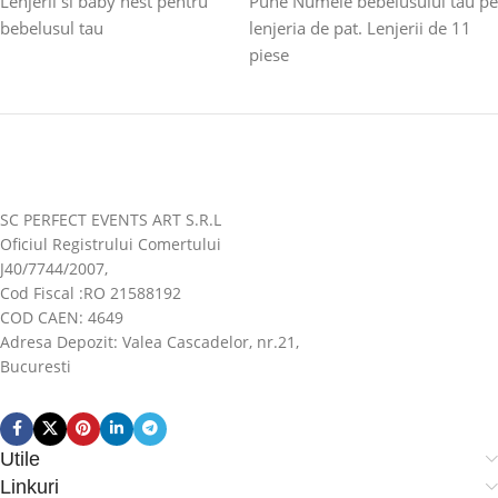
Lenjerii si baby nest pentru
Pune Numele bebelusului tau pe
bebelusul tau
lenjeria de pat. Lenjerii de 11
piese
SC PERFECT EVENTS ART S.R.L
Oficiul Registrului Comertului
J40/7744/2007,
Cod Fiscal :RO 21588192
COD CAEN: 4649
Adresa Depozit: Valea Cascadelor, nr.21,
Bucuresti
Utile
Linkuri