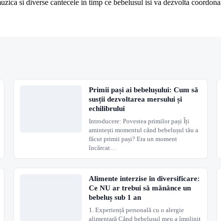
muzica si diverse cantecele in timp ce bebelusul isi va dezvolta coordo
Primii pași ai bebelușului: Cum să
susții dezvoltarea mersului și
echilibrului
Introducere: Povestea primilor pași Îți
amintești momentul când bebelușul tău a
făcut primii pași? Era un moment
încărcat…
Alimente interzise în diversificare:
Ce NU ar trebui să mănânce un
bebeluș sub 1 an
1. Experiență personală cu o alergie
alimentară Când bebelușul meu a împlinit