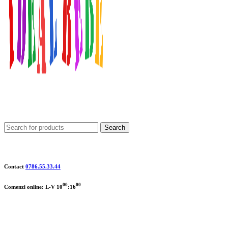
Search
Contact
0786.55.33.44
00
00
Comenzi online: L-V 10
:16