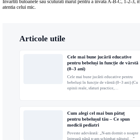
Invartiti butoanele sau scuturati marul pentru a invata A-B-C, 1-2-3, 
atentia celui mic.
Articole utile
Cele mai bune jucării educative
pentru bebeluși în funcție de vârstă
(0–3 ani)
Cele mai bune jucării educative pentru
bebeluși în funcție de vârstă (0–3 ani) (Cu
opinii reale, sfaturi practice,…
Cum alegi cel mai bun pătuț
pentru bebelușul tău – Ce spun
medicii pediatri
Poveste adevărată: „N-am dormit o noapte
întreagă până n-am schimbat pătuțul…”