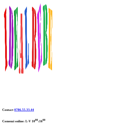
Contact
0786.55.33.44
00
00
Comenzi online: L-V 10
:16