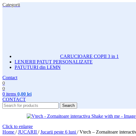
Categorii
CARUCIOARE COPII 3 in 1
LENJERII PATUT PERSONALIZATE
PATUTURI din LEMN
Contact
0
0
0
items
0,00
lei
CONTACT
Search
Click to enlarge
Home
/
JUCARII
/
Jucarii peste 6 luni
/
Vtech – Zornaitoare interact