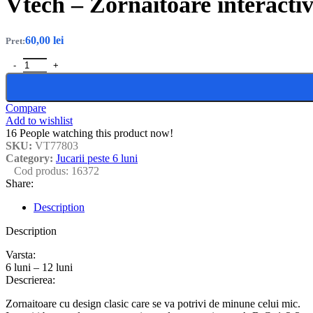
Vtech – Zornaitoare interacti
60,00
lei
Pret:
Compare
Add to wishlist
16
People watching this product now!
SKU:
VT77803
Category:
Jucarii peste 6 luni
Cod produs:
16372
Share:
Description
Description
Varsta:
6 luni – 12 luni
Descrierea:
Zornaitoare cu design clasic care se va potrivi de minune celui mic.