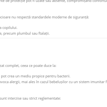
nte de protecție pot fi uzate sau absente, compromițând confortul
rucioare nu respectă standardele moderne de siguranță:
a copilului.
ce, precum plumbul sau ftalații.
izat complet, ceea ce poate duce la:
 pot crea un mediu propice pentru bacterii.
voca alergii, mai ales în cazul bebelușilor cu un sistem imunitar fr
unt interzise sau strict reglementate: