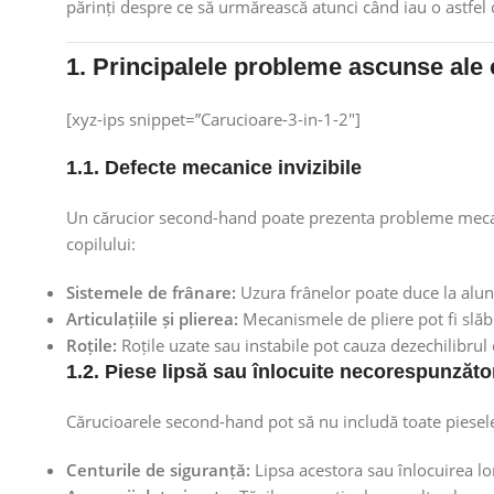
părinți despre ce să urmărească atunci când iau o astfel 
1. Principalele probleme ascunse ale
[xyz-ips snippet=”Carucioare-3-in-1-2″]
1.1. Defecte mecanice invizibile
Un cărucior second-hand poate prezenta probleme mecan
copilului:
Sistemele de frânare:
Uzura frânelor poate duce la alune
Articulațiile și plierea:
Mecanismele de pliere pot fi slăbi
Roțile:
Roțile uzate sau instabile pot cauza dezechilibrul 
1.2. Piese lipsă sau înlocuite necorespunzăto
Cărucioarele second-hand pot să nu includă toate piesel
Centurile de siguranță:
Lipsa acestora sau înlocuirea lo