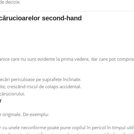
de decizie.
 cărucioarelor second-hand
ice care nu sunt evidente la prima vedere, dar care pot compro
cări periculoase pe suprafețe înclinate.
te, crescând riscul de colaps accidental.
căruciorului.
r
e originale. De exemplu:
r cu unele neconforme poate pune copilul în pericol în timpul utili