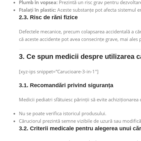
Plumb în vopsea:
Prezintă un risc grav pentru dezvoltare
Ftalați în plastic:
Aceste substanțe pot afecta sistemul en
2.3. Risc de răni fizice
Defectele mecanice, precum colapsarea accidentală a căru
că aceste accidente pot avea consecințe grave, mai ales p
3. Ce spun medicii despre utilizarea
[xyz-ips snippet=”Carucioare-3-in-1″]
3.1. Recomandări privind siguranța
Medicii pediatri sfătuiesc părinții să evite achiziționare
Nu se poate verifica istoricul produsului.
Căruciorul prezintă semne vizibile de uzură sau modificăr
3.2. Criterii medicale pentru alegerea unui că