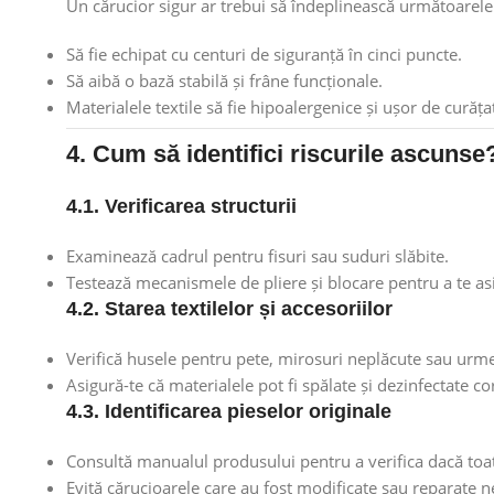
Un cărucior sigur ar trebui să îndeplinească următoarele 
Să fie echipat cu centuri de siguranță în cinci puncte.
Să aibă o bază stabilă și frâne funcționale.
Materialele textile să fie hipoalergenice și ușor de curăța
4. Cum să identifici riscurile ascunse
4.1. Verificarea structurii
Examinează cadrul pentru fisuri sau suduri slăbite.
Testează mecanismele de pliere și blocare pentru a te as
4.2. Starea textilelor și accesoriilor
Verifică husele pentru pete, mirosuri neplăcute sau urm
Asigură-te că materialele pot fi spălate și dezinfectate c
4.3. Identificarea pieselor originale
Consultă manualul produsului pentru a verifica dacă to
Evită cărucioarele care au fost modificate sau reparate 