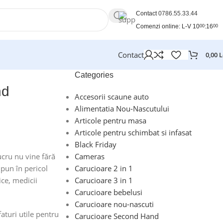
Contact
0786.55.33.44
Comenzi online: L-V 10
:16
00
00
Contact
0,00
L
Categories
nd
Accesorii scaune auto
Alimentatia Nou-Nascutului
Articole pentru masa
Articole pentru schimbat si infasat
Black Friday
ucru nu vine fără
Cameras
 pun în pericol
Carucioare 2 in 1
ice, medicii
Carucioare 3 in 1
Carucioare bebelusi
Carucioare nou-nascuti
aturi utile pentru
Carucioare Second Hand