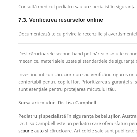
Consultă medicul pediatru sau un specialist în siguranța 
7.3. Verificarea resurselor online
Documentează-te cu privire la recenziile și avertismentel
Deși cărucioarele second-hand pot părea o soluție econo
mecanice, materialele uzate și standardele de siguranță d
Investind într-un cărucior nou sau verificând riguros un 
confortabil pentru copilul lor. Prioritizarea siguranței și 
sunt esențiale pentru protejarea micuțului tău.
Sursa articolului
:
Dr. Lisa Campbell
Pediatru și specialistă în siguranța bebelușilor, Austra
Dr. Lisa Campbell este un pediatru care oferă sfaturi pe
scaune auto
și cărucioare. Articolele sale sunt publicate