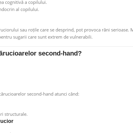
a cognitivă a copilului.
docrin al copilului.
ciorului sau roțile care se desprind, pot provoca răni serioase. M
entru sugarii care sunt extrem de vulnerabili.
 cărucioarelor second-hand?
a cărucioarelor second-hand atunci când:
i structurale.
rucior