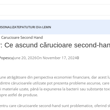
ERSONALIZATE
PATUTURI Din LEMN
Carucioare Second Hand
or: Ce ascund cărucioare second-ha
Popescu
June 20, 2026
On November 17, 2024
0
une atrăgătoare din perspectiva economiei financiare, dar acest l
te dintre cărucioarele utilizate pot prezenta probleme ascunse, care
și materiale uzate, până la expunerea la bacterii sau substanțe tox
pre astfel de produse.
pentru care cărucioarele second-hand sunt problematice, oferind sf