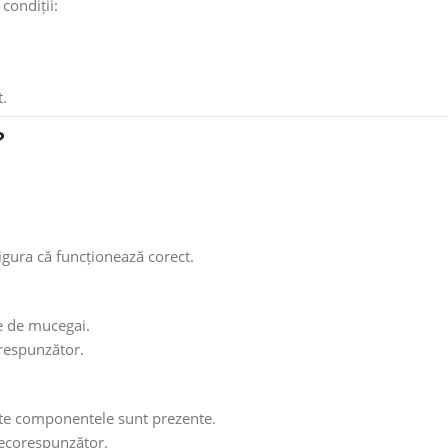
condiții:
t.
?
igura că funcționează corect.
e de mucegai.
orespunzător.
ate componentele sunt prezente.
necorespunzător.