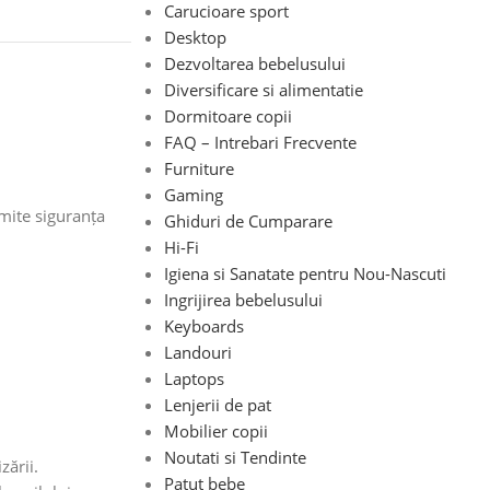
Carucioare sport
Desktop
Dezvoltarea bebelusului
Diversificare si alimentatie
Dormitoare copii
FAQ – Intrebari Frecvente
Furniture
Gaming
mite siguranța
Ghiduri de Cumparare
Hi-Fi
Igiena si Sanatate pentru Nou-Nascuti
Ingrijirea bebelusului
Keyboards
Landouri
Laptops
Lenjerii de pat
Mobilier copii
Noutati si Tendinte
zării.
Patut bebe