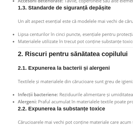
Accesorii deteriorate:
Tăvile, copertinele sau alte eleme
1.3. Standarde de siguranță depășite
Un alt aspect esențial este că modelele mai vechi de că
Lipsa centurilor în cinci puncte, esențiale pentru protecți
Materialele utilizate în trecut pot conține substanțe toxi
2. Riscuri pentru sănătatea copilului
2.1. Expunerea la bacterii și alergeni
Textilele și materialele din cărucioare sunt greu de igien
Infecții bacteriene:
Reziduurile alimentare și umiditatea
Alergeni:
Praful acumulat în materialele textile poate pro
2.2. Expunerea la substanțe toxice
Cărucioarele mai vechi pot conține materiale care acum s