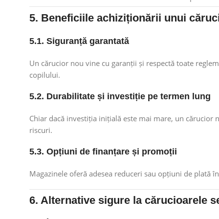
5. Beneficiile achiziționării unui căru
5.1. Siguranță garantată
Un cărucior nou vine cu garanții și respectă toate reglem
copilului.
5.2. Durabilitate și investiție pe termen lung
Chiar dacă investiția inițială este mai mare, un cărucior 
riscuri.
5.3. Opțiuni de finanțare și promoții
Magazinele oferă adesea reduceri sau opțiuni de plată în 
6. Alternative sigure la cărucioarele