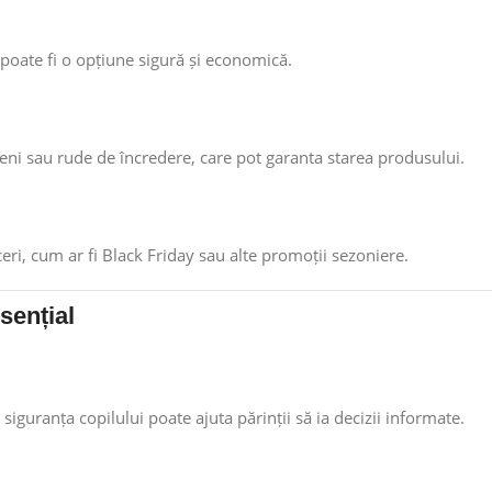
 poate fi o opțiune sigură și economică.
eni sau rude de încredere, care pot garanta starea produsului.
i, cum ar fi Black Friday sau alte promoții sezoniere.
sențial
siguranța copilului poate ajuta părinții să ia decizii informate.