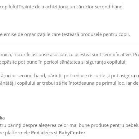
copilului înainte de a achiziționa un cărucior second-hand.
e emise de organizațiile care testează produsele pentru copii.
mică, riscurile ascunse asociate cu acestea sunt semnificative. P
epășite pot pune în pericol sănătatea și siguranța copilului.
cărucior second-hand, părinții pot reduce riscurile și pot asigura 
sănătății copilului ar trebui să fie întotdeauna pe primul loc, iar de
lia
ntru părinți despre alegerea celor mai bune produse pentru bebelu
 pe platformele
Pediatrics
și
BabyCenter
.