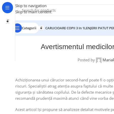
Skip to navigation
Skip to main content
Categorii
CARUCIOARE COPII 3 In 1
LENJERII PATUT P
Avertismentul medicil
Posted by
Maria
Achiziționarea unui cărucior second-hand poate fi o opți
riscuri. Specialiștii atrag atenția asupra faptului că mul
siguranța și sănătatea copilului. De la defecte mecanice 
recomandă prudență maximă atunci când vine vorba des
Acest articol își propune să analizeze detaliat motivele 